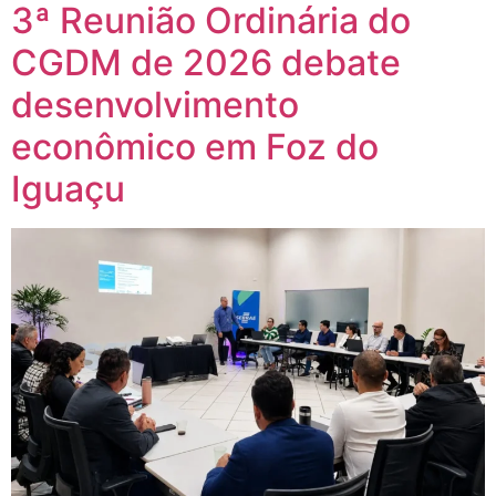
3ª Reunião Ordinária do
CGDM de 2026 debate
desenvolvimento
econômico em Foz do
Iguaçu