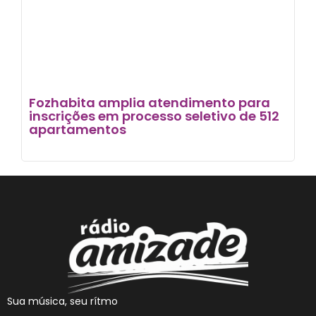
Fozhabita amplia atendimento para
inscrições em processo seletivo de 512
apartamentos
Sua música, seu rítmo