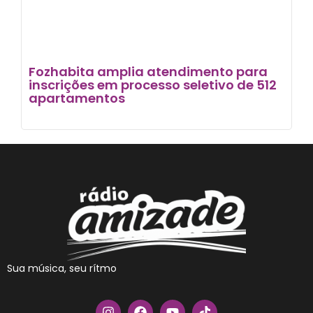
Fozhabita amplia atendimento para
inscrições em processo seletivo de 512
apartamentos
Sua música, seu rítmo