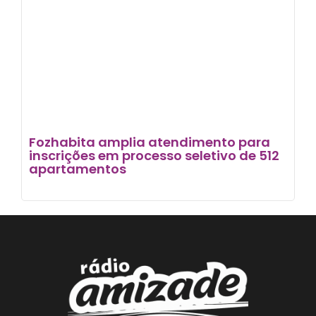
Fozhabita amplia atendimento para
inscrições em processo seletivo de 512
apartamentos