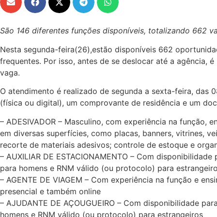
São 146 diferentes funções disponíveis, totalizando 662 
Nesta segunda-feira(26),estão disponíveis 662 oportunida
frequentes. Por isso, antes de se deslocar até a agência,
vaga.
O atendimento é realizado de segunda a sexta-feira, das 08
(física ou digital), um comprovante de residência e um do
– ADESIVADOR – Masculino, com experiência na função, en
em diversas superfícies, como placas, banners, vitrines, v
recorte de materiais adesivos; controle de estoque e orga
– AUXILIAR DE ESTACIONAMENTO – Com disponibilidade para
para homens e RNM válido (ou protocolo) para estrangeir
– AGENTE DE VIAGEM – Com experiência na função e ensino
presencial e também online
– AJUDANTE DE AÇOUGUEIRO – Com disponibilidade para tra
homens e RNM válido (ou protocolo) para estrangeiros