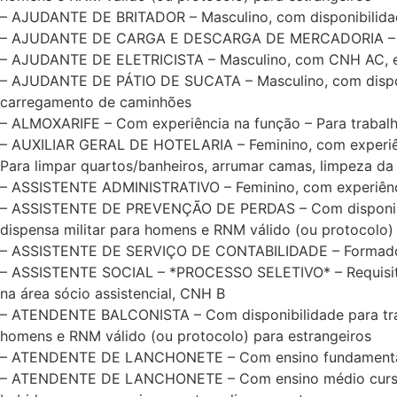
– AJUDANTE DE BRITADOR – Masculino, com disponibilidade
– AJUDANTE DE CARGA E DESCARGA DE MERCADORIA – Mascu
– AJUDANTE DE ELETRICISTA – Masculino, com CNH AC, e di
– AJUDANTE DE PÁTIO DE SUCATA – Masculino, com disponibi
carregamento de caminhões
– ALMOXARIFE – Com experiência na função – Para trabalh
– AUXILIAR GERAL DE HOTELARIA – Feminino, com experiênci
Para limpar quartos/banheiros, arrumar camas, limpeza da 
– ASSISTENTE ADMINISTRATIVO – Feminino, com experiência
– ASSISTENTE DE PREVENÇÃO DE PERDAS – Com disponibilid
dispensa militar para homens e RNM válido (ou protocolo)
– ASSISTENTE DE SERVIÇO DE CONTABILIDADE – Formado n
– ASSISTENTE SOCIAL – *PROCESSO SELETIVO* – Requisitos: 
na área sócio assistencial, CNH B
– ATENDENTE BALCONISTA – Com disponibilidade para traba
homens e RNM válido (ou protocolo) para estrangeiros
– ATENDENTE DE LANCHONETE – Com ensino fundamental co
– ATENDENTE DE LANCHONETE – Com ensino médio cursando o