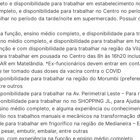
 e disponibilidade para trabalhar em estabelecimento no
leto, e disponibilidade para trabalhar no Centro no perí
ar no período da tarde/noite em supermercado. Possuir do
função, ensino médio completo, e disponibilidade para tra
o médio completo, e disponibilidade para trabalhar em ho
ção e com disponibilidade para trabalhar na região da Vil
ra trabalhar em pousada no Centro das 8h às 16h20 inclus
R em Matelândia. *Ex-funcionários devem entrar em conta
, e ter tomado duas doses da vacina contra o COVID
ibilidade para trabalhar na região do Morumbi (preferenc
tre outros
bilidade para trabalhar na Av. Perimetral Leste – Para r
bilidade para trabalhar no no SHOPPING JL, para Ajudar 
no médio completo, e alguma experiência ou conhecimen
 auxílio nos trabalhos manuais e mecânicos na transformação
ara trabalhar em frigorífico na região de Medianeira – 
 pesar, embutir, embalar, entre outras
 com experiência na função e ensino médio completo