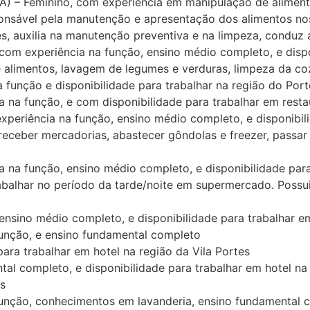
Feminino, com experiência em manipulação de alimentos,
sponsável pela manutenção e apresentação dos alimentos nos
ões, auxilia na manutenção preventiva e na limpeza, conduz
experiência na função, ensino médio completo, e disponi
e alimentos, lavagem de legumes e verduras, limpeza da coz
unção e disponibilidade para trabalhar na região do Port
 função, e com disponibilidade para trabalhar em resta
iência na função, ensino médio completo, e disponibilida
receber mercadorias, abastecer gôndolas e freezer, passar 
função, ensino médio completo, e disponibilidade para t
lhar no período da tarde/noite em supermercado. Possuir 
sino médio completo, e disponibilidade para trabalhar 
nção, e ensino fundamental completo
ra trabalhar em hotel na região da Vila Portes
 completo, e disponibilidade para trabalhar em hotel na 
s
ção, conhecimentos em lavanderia, ensino fundamental com