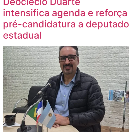
Deoclecio Duarte
intensifica agenda e reforça
pré-candidatura a deputado
estadual