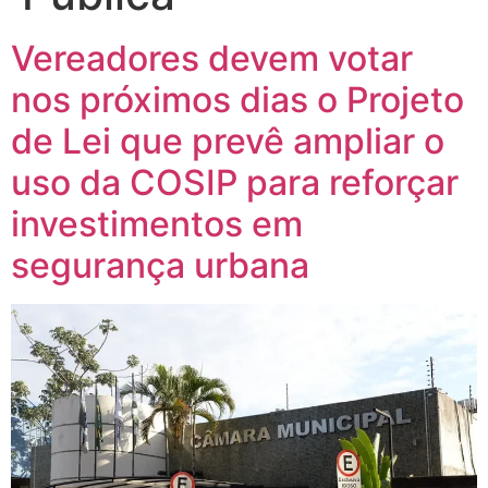
Vereadores devem votar
nos próximos dias o Projeto
de Lei que prevê ampliar o
uso da COSIP para reforçar
investimentos em
segurança urbana