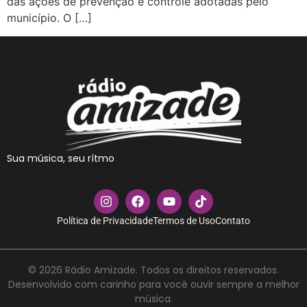
das ações de prevenção e controle adotadas pelo
município. O […]
Sua música, seu rítmo
Política de Privacidade
Termos de Uso
Contato
© 2026 Rádio Amizade. Todos os direitos reservados.
Desenvolvido com carinho para você ouvir sempre a melhor
música.