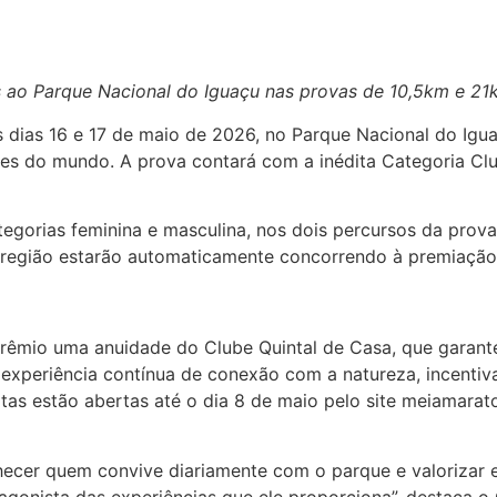
s ao Parque Nacional do Iguaçu nas provas de 10,5km e 21
os dias 16 e 17 de maio de 2026, no Parque Nacional do I
tes do mundo. A prova contará com a inédita Categoria Clu
categorias feminina e masculina, nos dois percursos da prov
região estarão automaticamente concorrendo à premiação 
rêmio uma anuidade do Clube Quintal de Casa, que garant
 experiência contínua de conexão com a natureza, incenti
ratas estão abertas até o dia 8 de maio pelo site meiama
hecer quem convive diariamente com o parque e valorizar 
tagonista das experiências que ele proporciona”, destaca 