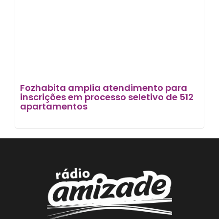
Fozhabita amplia atendimento para
inscrições em processo seletivo de 512
apartamentos