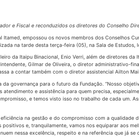
r e Fiscal e reconduzidos os diretores do Conselho Dir
al Itamed, empossou os novos membros dos Conselhos Cura
izada na tarde desta terça-feira (05), na Sala de Estudos, 
iro da Itaipu Binacional, Enio Verri, além de diretores da 
tendente, Gilmar de Oliveira, o diretor administrativo-fina
sa a contar também com o diretor assistencial Ailton Mai
a da governança para o futuro da Fundação. “Nosso objeti
 atendimento e assistência para quem precisa, especialmen
promisso, e temos visto isso no trabalho de cada um. Ass
a eficiência na gestão e do compromisso com a qualidade do
s positivos e, tranquilamente, vamos nos equiparar aos me
nuem nessa excelência, respeito e na referência que já se 