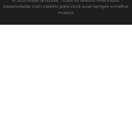
© 2026 Rádio Amizade. Todos os direitos reservados.
Desenvolvido com carinho para você ouvir sempre a melhor
música.