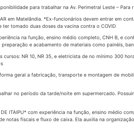
bilidade para trabalhar na Av. Perimetral Leste – Para r
R em Matelândia. *Ex-funcionários devem entrar em conta
, e ter tomado duas doses da vacina contra o COVID
iência na função, ensino médio completo, CNH B, e conh
preparação e acabamento de materiais como painéis, banne
os: NR 10, NR 35, e eletricista de no mínimo 300 horas. 
os
orma geral a fabricação, transporte e montagem de mobili
alhar no período da tarde/noite em supermercado. Possuir 
TAIPU* com experiência na função, ensino médio completo
e notas fiscais e fluxo de caixa. Ela auxilia na organizaçã