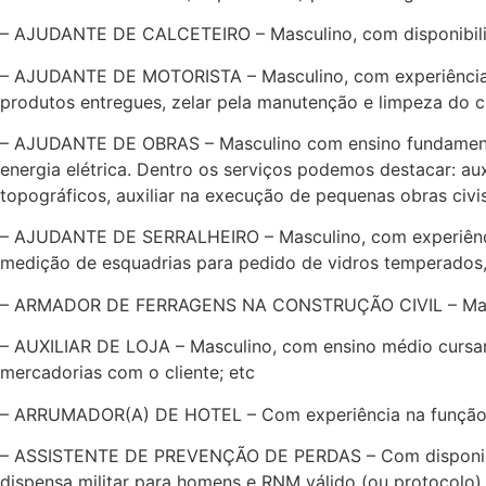
– AJUDANTE DE CALCETEIRO – Masculino, com disponibilida
– AJUDANTE DE MOTORISTA – Masculino, com experiência n
produtos entregues, zelar pela manutenção e limpeza do 
– AJUDANTE DE OBRAS – Masculino com ensino fundamental
energia elétrica. Dentro os serviços podemos destacar: aux
topográficos, auxiliar na execução de pequenas obras civis
– AJUDANTE DE SERRALHEIRO – Masculino, com experiência 
medição de esquadrias para pedido de vidros temperados,
– ARMADOR DE FERRAGENS NA CONSTRUÇÃO CIVIL – Mascu
– AUXILIAR DE LOJA – Masculino, com ensino médio cursando
mercadorias com o cliente; etc
– ARRUMADOR(A) DE HOTEL – Com experiência na função, en
– ASSISTENTE DE PREVENÇÃO DE PERDAS – Com disponibilid
dispensa militar para homens e RNM válido (ou protocolo)