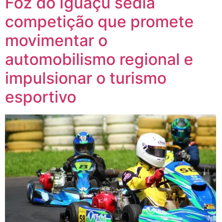
Foz do Iguaçu sedia
competição que promete
movimentar o
automobilismo regional e
impulsionar o turismo
esportivo