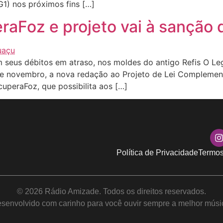
G1) nos próximos fins […]
aFoz e projeto vai à sanção d
 seus débitos em atraso, nos moldes do antigo Refis O Leg
 de novembro, a nova redação ao Projeto de Lei Complemen
cuperaFoz, que possibilita aos […]
Política de Privacidade
Termos
© 2026 Rádio Amizade. Todos os direitos reservados.
senvolvido com carinho para você ouvir sempre a melhor músi