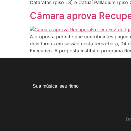
Cataratas (piso L3) e Catuaí Palladium (piso 
Câmara aprova Recuper
A proposta permite que contribuintes paguem
dois turnos em sessão nesta terça-feira, 04
Executivo. A proposta institui o programa Re
Sua música, seu rítmo
De