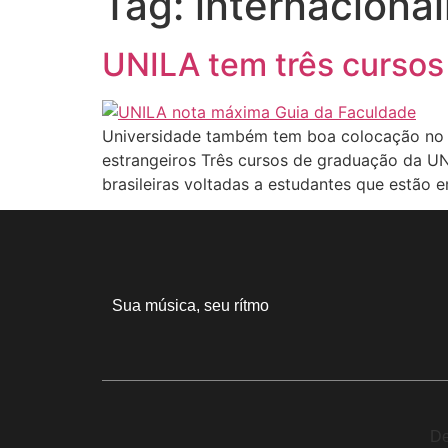
Tag:
internaciona
UNILA tem três cursos
Universidade também tem boa colocação no ra
estrangeiros Três cursos de graduação da U
brasileiras voltadas a estudantes que estão e
Sua música, seu rítmo
De