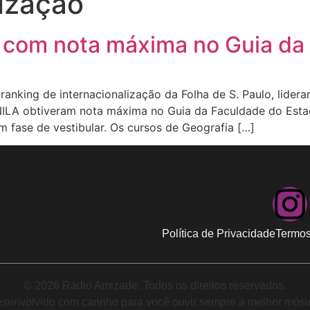
lização
 com nota máxima no Guia da
nking de internacionalização da Folha de S. Paulo, lider
NILA obtiveram nota máxima no Guia da Faculdade do Estad
m fase de vestibular. Os cursos de Geografia […]
Política de Privacidade
Termos
© 2026 Rádio Amizade. Todos os direitos reservados.
senvolvido com carinho para você ouvir sempre a melhor músi