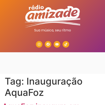
Sua música, seu rítmo
Tag:
Inauguração
AquaFoz