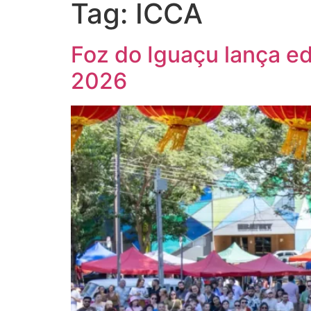
Tag:
ICCA
Foz do Iguaçu lança ed
2026