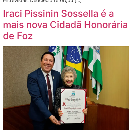
entrevistas, Deoclecio reforçou […]
Iraci Pissinin Sossella é a
mais nova Cidadã Honorária
de Foz