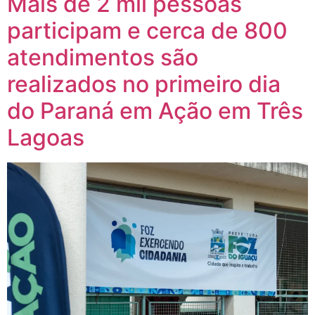
Mais de 2 mil pessoas
participam e cerca de 800
atendimentos são
realizados no primeiro dia
do Paraná em Ação em Três
Lagoas