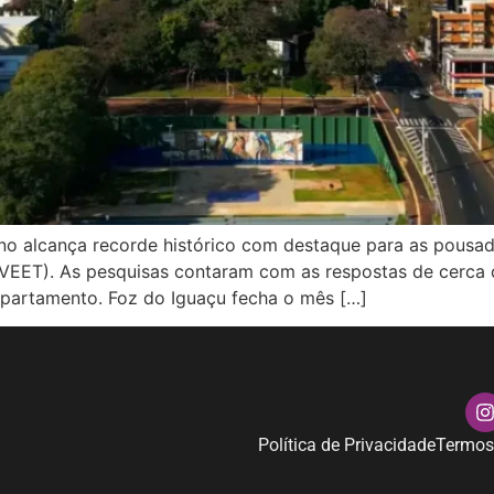
no alcança recorde histórico com destaque para as pousad
 (DVEET). As pesquisas contaram com as respostas de cerc
epartamento. Foz do Iguaçu fecha o mês […]
Política de Privacidade
Termos