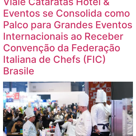
Viale Cataratas Hotel &
Eventos se Consolida como
Palco para Grandes Eventos
Internacionais ao Receber
Convenção da Federação
Italiana de Chefs (FIC)
Brasile