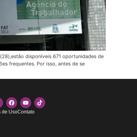
a(28),estão disponíveis 671 oportunidades de
es frequentes. Por isso, antes de se
 de Uso
Contato