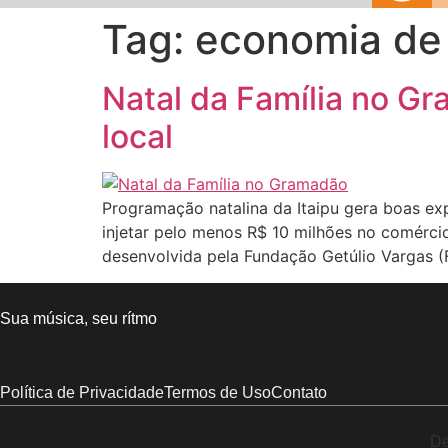
Tag:
economia de
Natal da Família no G
local
Programação natalina da Itaipu gera boas ex
injetar pelo menos R$ 10 milhões no comérci
desenvolvida pela Fundação Getúlio Vargas 
Sua música, seu rítmo
Política de Privacidade
Termos de Uso
Contato
De