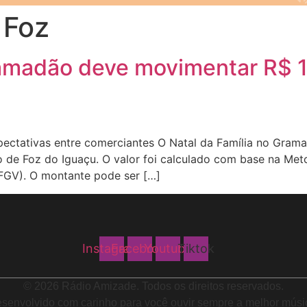
 Foz
ramadão deve movimentar R$ 
pectativas entre comerciantes O Natal da Família no Grama
o de Foz do Iguaçu. O valor foi calculado com base na M
(FGV). O montante pode ser […]
Instagram
Facebook
Youtube
Tiktok
© 2026 Rádio Amizade. Todos os direitos reservados.
senvolvido com carinho para você ouvir sempre a melhor músi