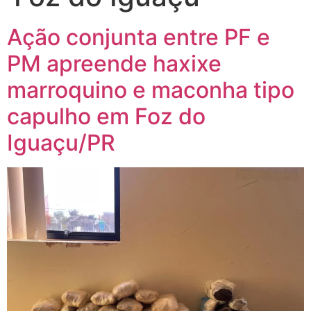
Ação conjunta entre PF e
PM apreende haxixe
marroquino e maconha tipo
capulho em Foz do
Iguaçu/PR