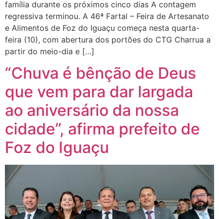
família durante os próximos cinco dias A contagem
regressiva terminou. A 46ª Fartal – Feira de Artesanato
e Alimentos de Foz do Iguaçu começa nesta quarta-
feira (10), com abertura dos portões do CTG Charrua a
partir do meio-dia e […]
“Chuva é bênção de Deus
que vem para dar largada
ao aniversário da nossa
cidade”, afirma prefeito de
Foz do Iguaçu