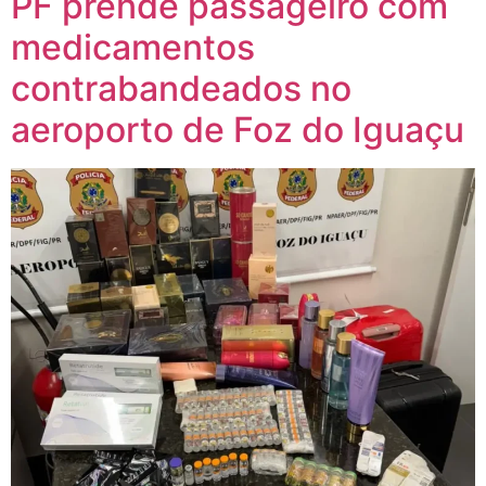
PF prende passageiro com
medicamentos
contrabandeados no
aeroporto de Foz do Iguaçu