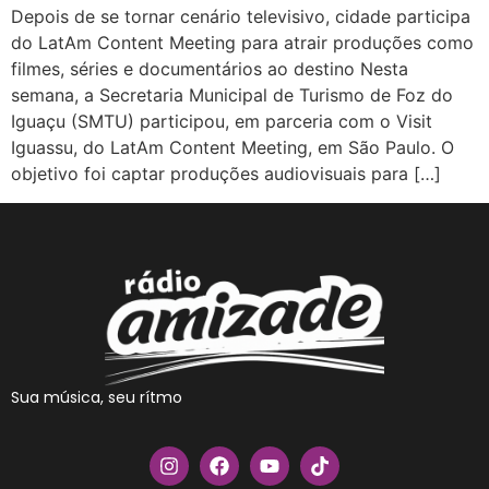
Depois de se tornar cenário televisivo, cidade participa
do LatAm Content Meeting para atrair produções como
filmes, séries e documentários ao destino Nesta
semana, a Secretaria Municipal de Turismo de Foz do
Iguaçu (SMTU) participou, em parceria com o Visit
Iguassu, do LatAm Content Meeting, em São Paulo. O
objetivo foi captar produções audiovisuais para […]
Sua música, seu rítmo