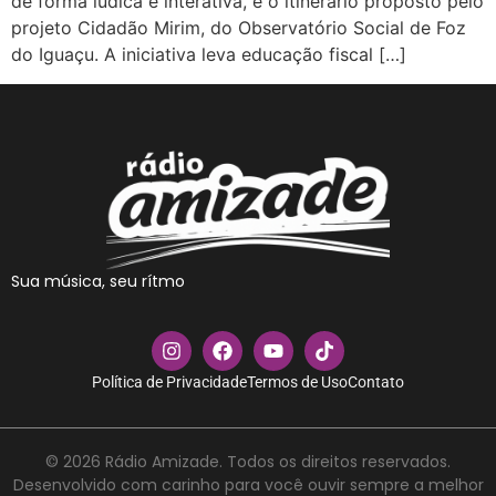
de forma lúdica e interativa, é o itinerário proposto pelo
projeto Cidadão Mirim, do Observatório Social de Foz
do Iguaçu. A iniciativa leva educação fiscal […]
Sua música, seu rítmo
Política de Privacidade
Termos de Uso
Contato
© 2026 Rádio Amizade. Todos os direitos reservados.
Desenvolvido com carinho para você ouvir sempre a melhor