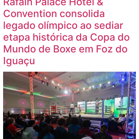
Rafain Palace Hotel &
Convention consolida
legado olímpico ao sediar
etapa histórica da Copa do
Mundo de Boxe em Foz do
Iguaçu