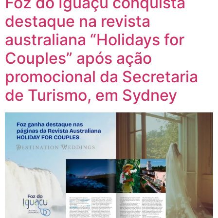
Foz do Iguaçu conquista
destaque na revista
australiana “Holidays for
Couples” após ação
promocional da Secretaria
de Turismo, em Sydney