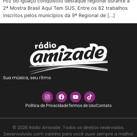
Foz do Iguaçu conquistou destaque regional durante a
2ª Mostra Brasil Aqui Tem SUS. Entre os 82 trabalhos
inscritos pelos municípios da 9ª Regional de […]
Sua música, seu rítmo
Política de Privacidade
Termos de Uso
Contato
© 2026 Rádio Amizade. Todos os direitos reservados.
Desenvolvido com carinho para você ouvir sempre a melhor