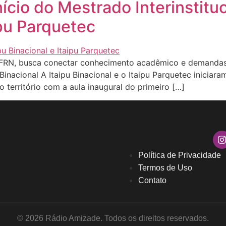
nício do Mestrado Interinstit
ipu Parquetec
RN, busca conectar conhecimento acadêmico e demandas r
Binacional A Itaipu Binacional e o Itaipu Parquetec iniciar
 território com a aula inaugural do primeiro […]
Política de Privacidade
Termos de Uso
Contato
© 2026 Rádio Amizade. Todos os direitos reservados.