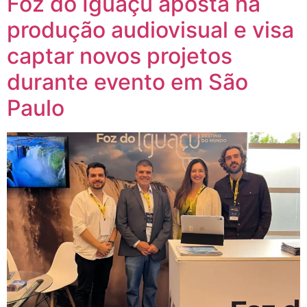
Foz do Iguaçu aposta na
produção audiovisual e visa
captar novos projetos
durante evento em São
Paulo