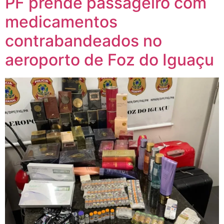
PF prende passageiro com
medicamentos
contrabandeados no
aeroporto de Foz do Iguaçu