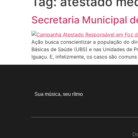
Tag:
atestado mé
Secretaria Municipal 
Ação busca conscientizar a população do di
Básicas de Saúde (UBS) e nas Unidades de P
Iguaçu. E, infelizmente, os casos são comuns 
Sua música, seu rítmo
De