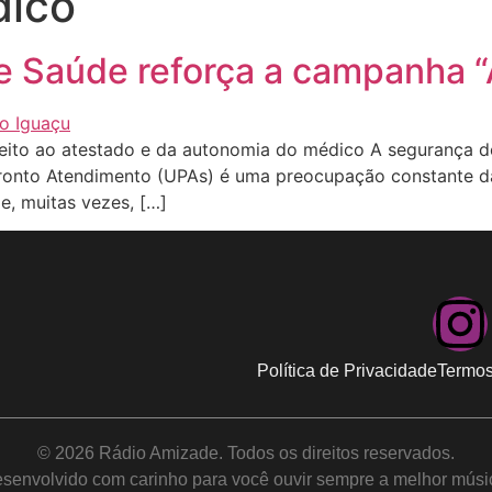
dico
de Saúde reforça a campanha 
reito ao atestado e da autonomia do médico A segurança d
ronto Atendimento (UPAs) é uma preocupação constante da
e, muitas vezes, […]
Política de Privacidade
Termos
© 2026 Rádio Amizade. Todos os direitos reservados.
senvolvido com carinho para você ouvir sempre a melhor músi