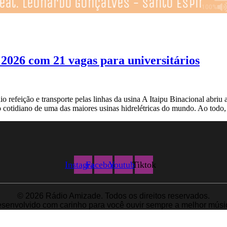
s 2026 com 21 vagas para universitários
o refeição e transporte pelas linhas da usina A Itaipu Binacional abriu
, o cotidiano de uma das maiores usinas hidrelétricas do mundo. Ao todo
Instagram
Facebook
Youtube
Tiktok
© 2026 Rádio Amizade. Todos os direitos reservados.
senvolvido com carinho para você ouvir sempre a melhor músi