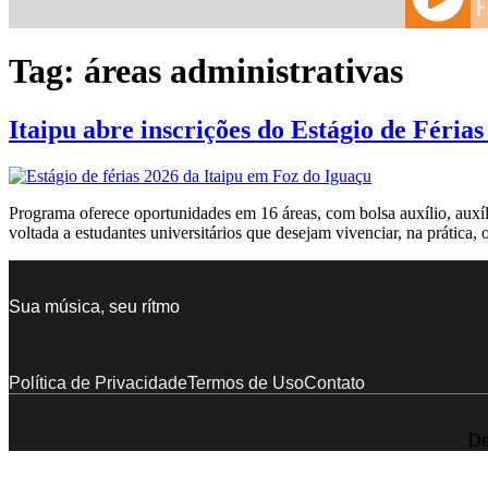
Tag:
áreas administrativas
Itaipu abre inscrições do Estágio de Féria
Programa oferece oportunidades em 16 áreas, com bolsa auxílio, auxíli
voltada a estudantes universitários que desejam vivenciar, na prática
Sua música, seu rítmo
Política de Privacidade
Termos de Uso
Contato
De