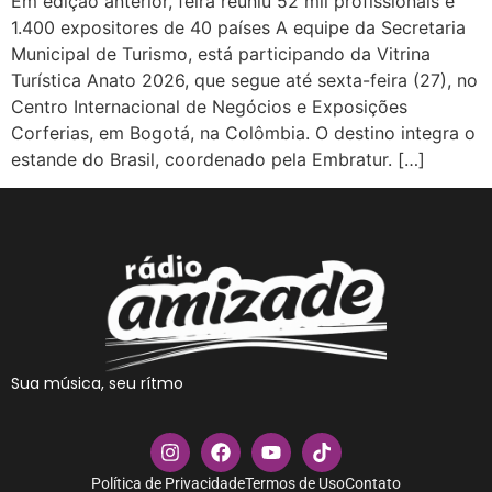
Em edição anterior, feira reuniu 52 mil profissionais e
1.400 expositores de 40 países A equipe da Secretaria
Municipal de Turismo, está participando da Vitrina
Turística Anato 2026, que segue até sexta-feira (27), no
Centro Internacional de Negócios e Exposições
Corferias, em Bogotá, na Colômbia. O destino integra o
estande do Brasil, coordenado pela Embratur. […]
Sua música, seu rítmo
Política de Privacidade
Termos de Uso
Contato