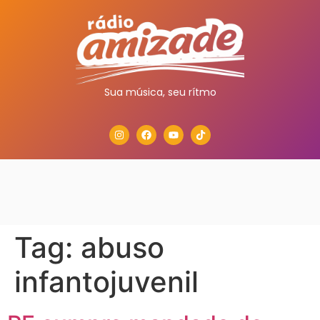
Sua música, seu rítmo
Tag:
abuso
infantojuvenil