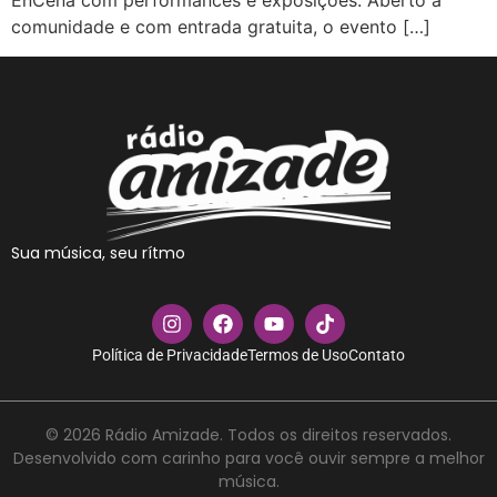
EnCena com performances e exposições. Aberto à
comunidade e com entrada gratuita, o evento […]
Sua música, seu rítmo
Política de Privacidade
Termos de Uso
Contato
© 2026 Rádio Amizade. Todos os direitos reservados.
Desenvolvido com carinho para você ouvir sempre a melhor
música.