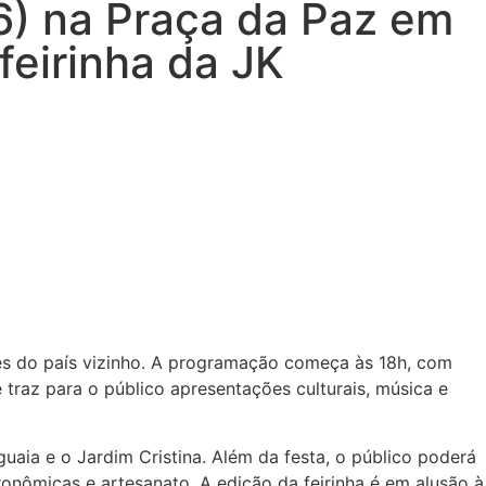
6) na Praça da Paz em
feirinha da JK
ções do país vizinho. A programação começa às 18h, com
 traz para o público apresentações culturais, música e
aia e o Jardim Cristina. Além da festa, o público poderá
ronômicas e artesanato. A edição da feirinha é em alusão à