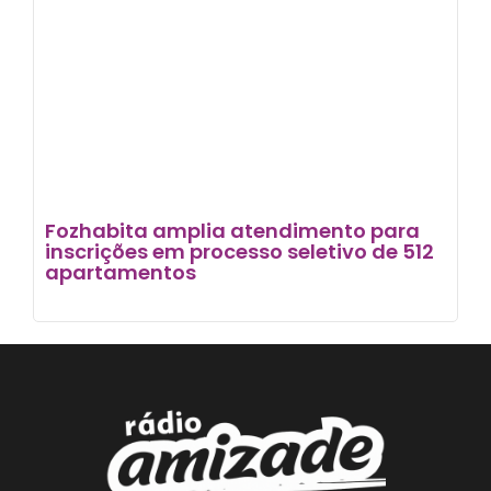
Fozhabita amplia atendimento para
inscrições em processo seletivo de 512
apartamentos