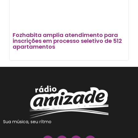
Fozhabita amplia atendimento para
inscrições em processo seletivo de 512
apartamentos
Sua música, seu rítmo