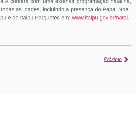
ila A contará com uma extensa programação natalina,
 todas as idades, incluindo a presença do Papai Noel.
aipu e do Itaipu Parquetec em:
www.itaipu.gov.br/natal
.
Próximo