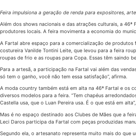
Feira impulsiona a geração de renda para expositores, art
Além dos shows nacionais e das atrações culturais, a 46ª
produtores locais. A feira movimenta a economia do municí
A Fartal abre espaço para a comercialização de produtos 
costureira Vanilde Tontini Leite, que levou para a feira r
roupas de frio e as roupas para Copa. Essas têm saindo bem
Para a artesã, a participação na Fartal vai além das venda
só tem o ganho, você não tem essa satisfação”, afirma.
A moda country também está em alta na 46ª Fartal e os com
diversos modelos para a feira. “Tem chapéus arredondado
Castella usa, que o Luan Pereira usa. É o que está em alta”,
Mas é no espaço destinado aos Clubes de Mães que a feir
Leci Daros participa da Fartal com peças produzidas manu
Segundo ela, o artesanato representa muito mais do que u