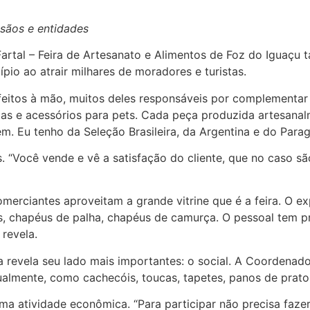
esãos e entidades
 Fartal – Feira de Artesanato e Alimentos de Foz do Iguaç
pio ao atrair milhares de moradores e turistas.
feitos à mão, muitos deles responsáveis por complementar
oupas e acessórios para pets. Cada peça produzida artesana
. Eu tenho da Seleção Brasileira, da Argentina e do Paragu
s. “Você vende e vê a satisfação do cliente, que no caso s
erciantes aproveitam a grande vitrine que é a feira. O ex
s, chapéus de palha, chapéus de camurça. O pessoal tem 
 revela.
a revela seu lado mais importantes: o social. A Coordena
almente, como cachecóis, toucas, tapetes, panos de prato,
ma atividade econômica. “Para participar não precisa faz