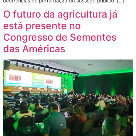
ocorrências de perturbação do sossego público. […]
O futuro da agricultura já
está presente no
Congresso de Sementes
das Américas