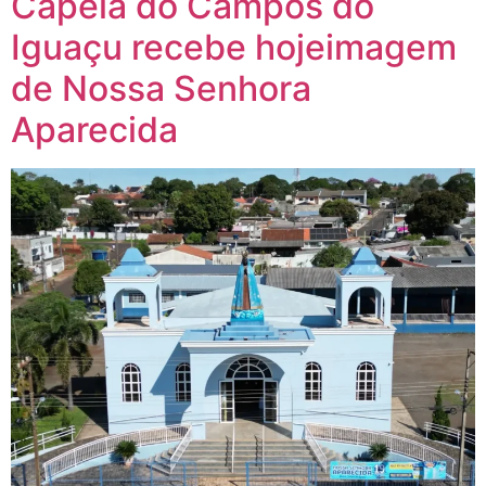
Capela do Campos do
Iguaçu recebe hojeimagem
de Nossa Senhora
Aparecida